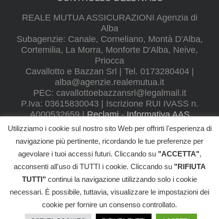
REALE MUTUA ASSICURAZIONI Agenzia di
Alba
Subagenzie: Canale, Corneliano, Montà D'Alba,
Cortemilia, La Morra, Monforte D'Alba, Neive,
Priocca
Cavallotto e Bazzan Srl | Tel. 0173280404 |
alba@agenzie.realemutua.it
PEC:
cavallottoebazzansrl@legalmail.it
P.Iva: 03615830043 | Iscrizione RUI IVASS n.
A000532659 |
Reclami
-
Informativa AAS
Utilizziamo i cookie sul nostro sito Web per offrirti l'esperienza di
navigazione più pertinente, ricordando le tue preferenze per
agevolare i tuoi accessi futuri. Cliccando su
"ACCETTA"
,
©
2026
Cavallotto e Bazzan SRL
- All Rights Reserved |
RECLAMI
|
acconsenti all'uso di TUTTI i cookie. Cliccando su
"RIFIUTA
Informativa Privacy
|
Cookie Policy
|
Informativa AAS
TUTTI"
continui la navigazione utilizzando solo i cookie
REGOLAMENTO IVASS N. 40/2018
necessari. È possibile, tuttavia, visualizzare le impostazioni dei
Powered by
2000Net Srl
|
SmartWEB360°
platform
cookie per fornire un consenso controllato.
Facebook
Email
Telefono