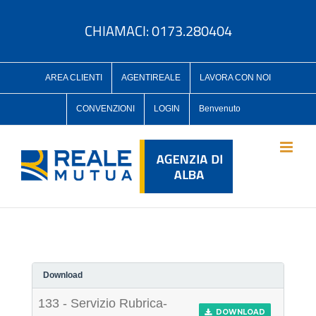
Salta
al
CHIAMACI: 0173.280404
contenuto
AREA CLIENTI
AGENTIREALE
LAVORA CON NOI
CONVENZIONI
LOGIN
Benvenuto
Download
133 - Servizio Rubrica-
DOWNLOAD