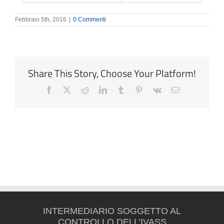
Febbraio 5th, 2016
|
0 Commenti
Share This Story, Choose Your Platform!
Facebook
X
Reddit
LinkedIn
Tumblr
Pinterest
Vk
Email
INTERMEDIARIO SOGGETTO AL
CONTROLLO DELL’IVASS