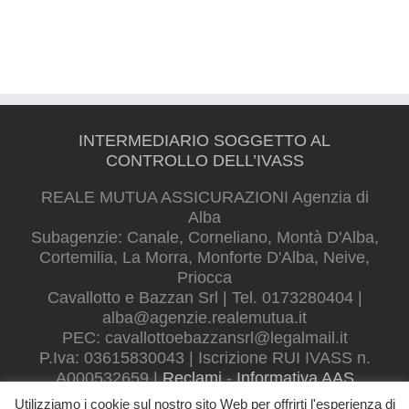
INTERMEDIARIO SOGGETTO AL
CONTROLLO DELL’IVASS
REALE MUTUA ASSICURAZIONI Agenzia di
Alba
Subagenzie: Canale, Corneliano, Montà D'Alba,
Cortemilia, La Morra, Monforte D'Alba, Neive,
Priocca
Cavallotto e Bazzan Srl | Tel. 0173280404 |
alba@agenzie.realemutua.it
PEC:
cavallottoebazzansrl@legalmail.it
P.Iva: 03615830043 | Iscrizione RUI IVASS n.
A000532659 |
Reclami
-
Informativa AAS
Utilizziamo i cookie sul nostro sito Web per offrirti l'esperienza di