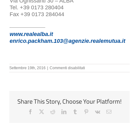
Via Ognissanti 30 – ALBA
Tel. +39 0173 280404
Fax +39 0173 284044
www.realealba.it
enrico.packham.103@agenzie.realemutua.it
su
Settembre 19th, 2016
|
Commenti disabilitati
Enrico
Packham
Share This Story, Choose Your Platform!
Facebook
X
Reddit
LinkedIn
Tumblr
Pinterest
Vk
Email