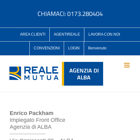
Salta
al
CHIAMACI: 0173.280404
contenuto
AREA CLIENTI
AGENTIREALE
LAVORA CON NOI
CONVENZIONI
LOGIN
Benvenuto
Enrico Packham
Impiegato Front Office
Agenzia di ALBA