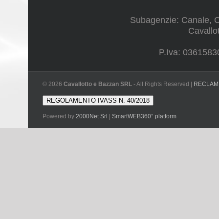
Subagenzie: Canale, Co
Cavallo
P.Iva: 0361583
©
2026
Cavallotto e Bazzan SRL
- All Rights Reserved |
RECLAM
REGOLAMENTO IVASS N. 40/2018
Powered by
2000Net Srl
|
SmartWEB360°
platform