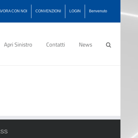
AVORA CON NOI
CONVENZIONI
LOGIN
Benvenuto
Apri Sinistro
Contatti
News
ASS