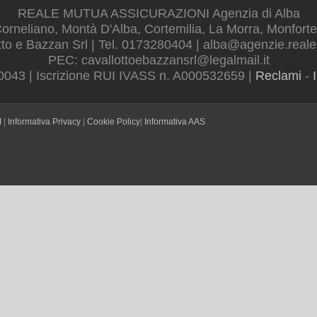
REALE MUTUA ASSICURAZIONI Agenzia di Alba
rneliano, Montà D'Alba, Cortemilia, La Morra, Monforte
tto e Bazzan Srl | Tel. 0173280404 |
alba@agenzie.reale
PEC:
cavallottoebazzansrl@legalmail.it
0043 | Iscrizione RUI IVASS n. A000532659 |
Reclami
-
I
|
Informativa Privacy
|
Cookie Policy
|
Informativa AAS