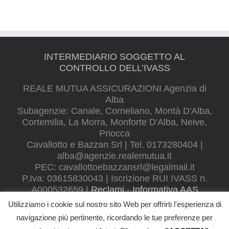
INTERMEDIARIO SOGGETTO AL
CONTROLLO DELL’IVASS
REALE MUTUA ASSICURAZIONI Agenzia di
Alba
Subagenzie: Canale, Corneliano, Montà D'Alba,
Cortemilia, La Morra, Monforte D'Alba, Neive,
Priocca
Cavallotto e Bazzan Srl | Tel. 0173280404 |
alba@agenzie.realemutua.it
PEC:
cavallottoebazzansrl@legalmail.it
P.Iva: 03615830043 | Iscrizione RUI IVASS n.
A000532659 |
Reclami
-
Informativa AAS
Utilizziamo i cookie sul nostro sito Web per offrirti l'esperienza di
navigazione più pertinente, ricordando le tue preferenze per