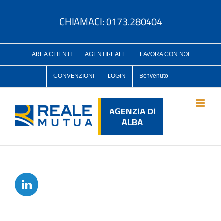
Salta
al
CHIAMACI: 0173.280404
contenuto
AREA CLIENTI
AGENTIREALE
LAVORA CON NOI
CONVENZIONI
LOGIN
Benvenuto