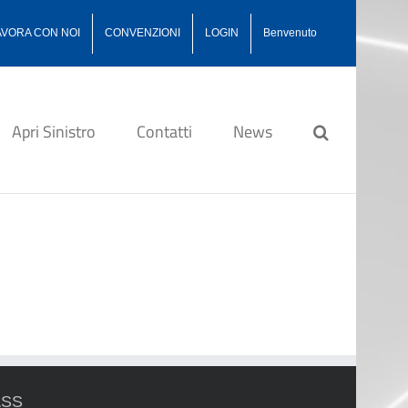
AVORA CON NOI
CONVENZIONI
LOGIN
Benvenuto
Apri Sinistro
Contatti
News
ASS