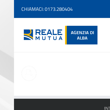
Salta
CHIAMACI: 0173.280404
al
contenuto
IN