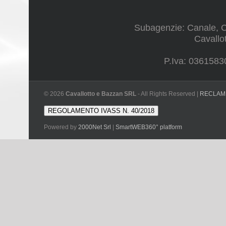
Subagenzie: Canale, Co
Cavallo
P.Iva: 0361583
©
2026
Cavallotto e Bazzan SRL
- All Rights Reserved |
RECLAM
REGOLAMENTO IVASS N. 40/2018
Powered by
2000Net Srl
|
SmartWEB360°
platform