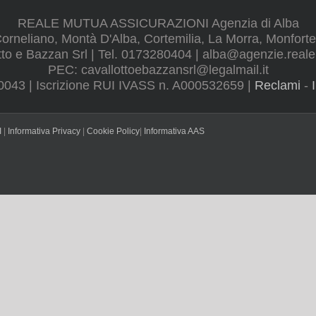
REALE MUTUA ASSICURAZIONI Agenzia di Alba
rneliano, Montà D'Alba, Cortemilia, La Morra, Monforte
tto e Bazzan Srl | Tel. 0173280404 |
alba@agenzie.reale
PEC:
cavallottoebazzansrl@legalmail.it
0043 | Iscrizione RUI IVASS n. A000532659 |
Reclami
-
I
|
Informativa Privacy
|
Cookie Policy
|
Informativa AAS